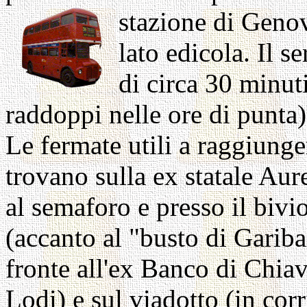
stazione
di Genov
lato edicola. Il s
di circa 30 minuti
raddoppi nelle ore di punta) 
Le fermate utili a raggiunger
trovano sulla ex statale Aur
al semaforo e presso il bivio
(accanto al "busto di Gariba
fronte all'ex Banco di Chia
Lodi) e sul viadotto (in co