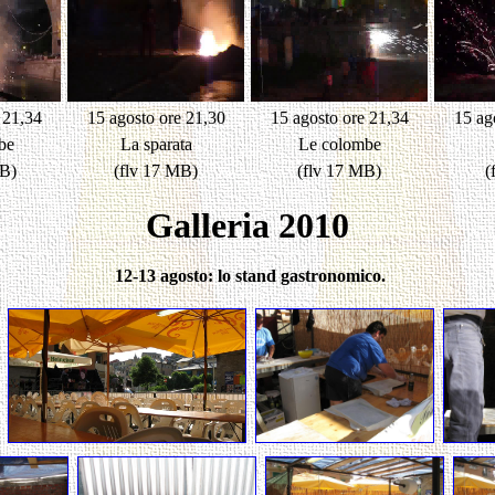
 21,34
15 agosto ore 21,30
15 agosto ore 21,34
15 ag
be
La sparata
Le colombe
MB)
(flv 17 MB)
(flv 17 MB)
(
Galleria 2010
12-13 agosto: lo stand gastronomico.