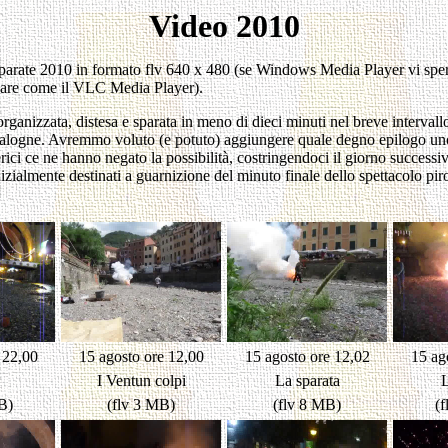
Video 2010
e sparate 2010 in formato flv 640 x 480 (se Windows Media Player vi sp
eware come il VLC Media Player).
organizzata, distesa e sparata in meno di dieci minuti nel breve intervall
 scalogne. Avremmo voluto (e potuto) aggiungere quale degno epilogo uno 
rici ce ne hanno negato la possibilità, costringendoci il giorno succes
inizialmente destinati a guarnizione del minuto finale dello spettacolo pi
 22,00
15 agosto ore 12,00
15 agosto ore 12,02
15 ag
I Ventun colpi
La sparata
L
B)
(flv 3 MB)
(flv 8 MB)
(